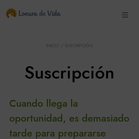
Ir
al
Alt
contenido
nav
INICIO
/ SUSCRIPCIÓN
Suscripción
Cuando llega la
oportunidad, es demasiado
tarde para prepararse