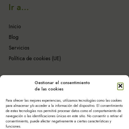
Ir a…
Inicio
Blog
Servicios
Política de cookies (UE)
Gestionar el consentimiento
de las cookies
Atención al cliente
Para ofrecer las mejores experiencias, utilizamos tecnologías como las cookies
para almacenar y/o acceder a la información del dispositivo. El consentimiento
de estas tecnologías nos permitirá procesar datos como el comportamiento de
navegación o las identificaciones únicas en este sitio. No consentir o retirar el
Historia
consentimiento, puede afectar negativamente a ciertas características y
funciones.