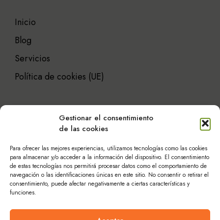
Inicio
Blog
Servicios
Política de cookies (UE)
Gestionar el consentimiento
de las cookies
Atención al cliente
Para ofrecer las mejores experiencias, utilizamos tecnologías como las cookies
para almacenar y/o acceder a la información del dispositivo. El consentimiento
de estas tecnologías nos permitirá procesar datos como el comportamiento de
navegación o las identificaciones únicas en este sitio. No consentir o retirar el
Historia
consentimiento, puede afectar negativamente a ciertas características y
funciones.
Política de privacidad
Contacto