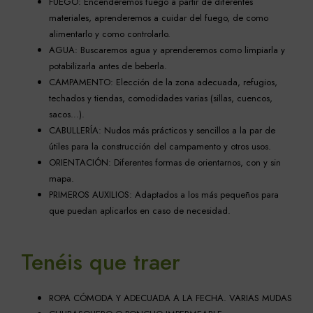
FUEGO: Encenderemos fuego a partir de diferentes
materiales, aprenderemos a cuidar del fuego, de como
alimentarlo y como controlarlo.
AGUA: Buscaremos agua y aprenderemos como limpiarla y
potabilizarla antes de beberla.
CAMPAMENTO: Elección de la zona adecuada, refugios,
techados y tiendas, comodidades varias (sillas, cuencos,
sacos…).
CABULLERÍA: Nudos más prácticos y sencillos a la par de
útiles para la construcción del campamento y otros usos.
ORIENTACIÓN: Diferentes formas de orientarnos, con y sin
mapa.
PRIMEROS AUXILIOS: Adaptados a los más pequeños para
que puedan aplicarlos en caso de necesidad.
Tenéis que traer
ROPA CÓMODA Y ADECUADA A LA FECHA. VARIAS MUDAS