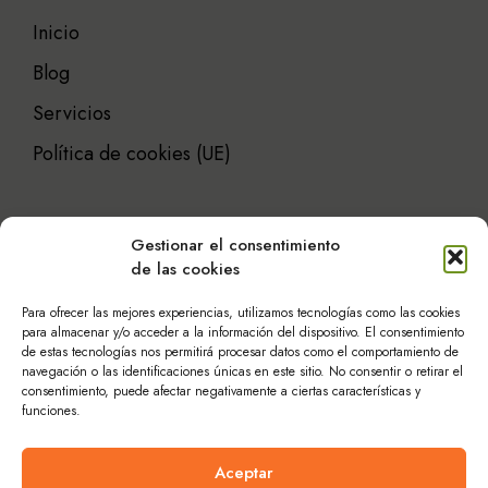
Inicio
Blog
Servicios
Política de cookies (UE)
Gestionar el consentimiento
de las cookies
Atención al cliente
Para ofrecer las mejores experiencias, utilizamos tecnologías como las cookies
para almacenar y/o acceder a la información del dispositivo. El consentimiento
de estas tecnologías nos permitirá procesar datos como el comportamiento de
navegación o las identificaciones únicas en este sitio. No consentir o retirar el
Historia
consentimiento, puede afectar negativamente a ciertas características y
funciones.
Política de privacidad
Contacto
Aceptar